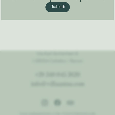
Richiedi
Via Karl-Schönherr 6
I-39054 Collalbo / Renon
+39 348 045 3820
info@villaanina.com
P.IVA 02826630218 // CIN: IT021072B433I3JL9A