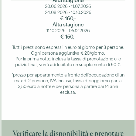
Alta stagione
Uso dell'area benessere in inverno
Prenotazione dell'area benessere
20.06.2026 - 11.07.2026
24.08.2026 - 10.10.2026
La nostra sala fitness (su prenotazione)
Afrika
€ 160,-
Per motivi organizzativi, questi servizi aggiuntivi
Le nostre mountain bike (su prenotazione)
Alta stagione
48 m²
2-4 Persone
devono essere prenotati o annunciati per tempo.
Beethoven
11.10.2026 - 05.12.2026
Dettagli
€ 150,-
52 m²
2-3 Persone
Sahara
Tutti i prezzi sono espressi in euro al giorno per 3 persone.
Dettagli
Ogni persona aggiuntiva € 20/giorno.
52 m²
2 Persone
Per la prima notte, inclusa la tassa di prenotazione e le
Ozean
pulizie finali, verrà addebitato un supplemento di 60 €.
Dettagli
34 m²
2 Persone
*prezzo per appartamento a fronte dell’occupazione di un
Tundra
max di 2 persone, IVA inclusa, tassa di soggiorno pari a
Dettagli
3,50 euro a notte e per persona a partire dai 14 anni
48 m²
2 Persone
Steppe
esclusa.
Dettagli
51 m²
2-4 Persone
Namibia
Dettagli
51 m²
2-4 Persone
Dettagli
Verificare la disponibilità e prenotare